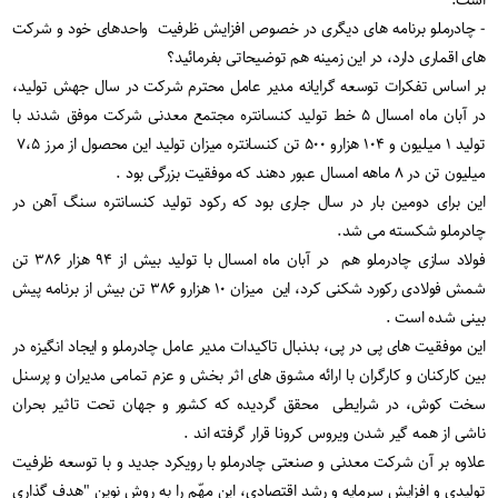
است.
- چادرملو برنامه های دیگری در خصوص افزایش ظرفیت واحدهای خود و شرکت
های اقماری دارد، در این زمینه هم توضیحاتی بفرمائید؟
بر اساس تفکرات توسعه گرایانه مدیر عامل محترم شرکت در سال جهش تولید،
در آبان ماه امسال ۵ خط تولید کنسانتره مجتمع معدنی شرکت موفق شدند با
تولید ۱ میلیون و ۱۰۴ هزارو ۵۰۰ تن کنسانتره میزان تولید این محصول از مرز ۷،۵
میلیون تن در ۸ ماهه امسال عبور دهند که موفقیت بزرگی بود .
این برای دومین بار در سال جاری بود که رکود تولید کنسانتره سنگ آهن در
چادرملو شکسته می شد.
فولاد سازی چادرملو هم در آبان ماه امسال با تولید بیش از ۹۴ هزار ۳۸۶ تن
شمش فولادی رکورد شکنی کرد، این میزان ۱۰ هزارو ۳۸۶ تن بیش از برنامه پیش
بینی شده است .
این موفقیت های پی در پی، بدنبال تاکیدات مدیر عامل چادرملو و ایجاد انگیزه در
بین کارکنان و کارگران با ارائه مشوق های اثر بخش و عزم تمامی مدیران و پرسنل
سخت کوش، در شرایطی محقق گردیده که کشور و جهان تحت تاثیر بحران
ناشی از همه گیر شدن ویروس کرونا قرار گرفته اند .
علاوه بر آن شرکت معدنی و صنعتی چادرملو با رویکرد جدید و با توسعه ظرفیت
تولیدی و افزایش سرمایه و رشد اقتصادی، این مهّم را به روش نوین "هدف گذاری