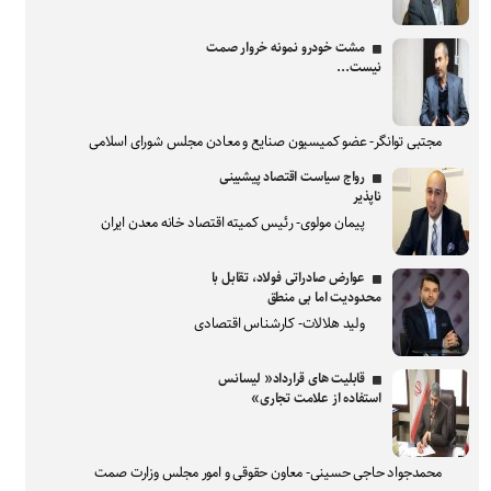
مشت خودرو نمونه خروار صمت
نیست...
مجتبی توانگر- عضو کمیسیون صنایع و معادن مجلس شورای اسلامی
رواج سیاست اقتصاد پیشبینی
ناپذیر
پیمان مولوی- رئیس کمیته اقتصاد خانه معدن ایران
عوارض صادراتی فولاد، تقابل با
محدودیت اما بی منطق
ولید هلالات- کارشناس اقتصادی
قابلیت های قرارداد« لیسانس
استفاده از علامت تجاری»
محمدجواد حاجی حسینی- معاون حقوقی و امور مجلس وزارت صمت