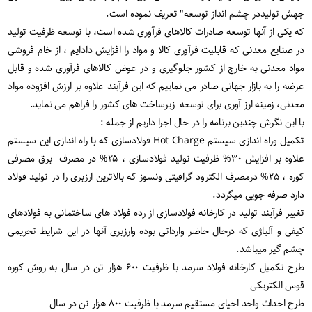
جهش تولیددر چشم انداز توسعه" تعریف نموده است.
که یکی از آنها توسعه صادرات کالاهای فرآوری شده است، با توسعه ظرفیت تولید
در صنایع معدنی که قابلیت فرآوری کالا و مواد را افزایش دادایم ، از خام فروشی
مواد معدنی به خارج از کشور جلوگیری و در عوض کالاهای فرآوری شده و قابل
عرضه را به بازار جهانی صادر می نماییم که این فرآیند علاوه بر ارزش افزوده مواد
معدنی، زمینه ارز آوری برای توسعه زیرساخت های کشور را فراهم می نماید.
با این نگرش چندین برنامه را در حال اجرا داریم از جمله :
تکمیل وراه اندازی سیستم Hot Charge فولادسازی که با راه اندازی این سیستم
علاوه بر افزایش ۳۰% ظرفیت تولید فولادسازی ، ۲۵% در مصرف برق مصرفی
کوره ، ۲۵% درمصرف الکترود گرافیتی ونسوز که بالاترین ارزبری را در تولید فولاد
دارد صرفه جویی میگردد.
تغییر فرآیند تولید در کارخانه فولادسازی از رده فولاد های ساختمانی به فولادهای
کیفی و آلیاژی که درحال حاضر وارداتی بوده وارزبری آنها در این شرایط تحریمی
چشم گیر میباشد.
طرح تکمیل کارخانه فولاد سرمد با ظرفیت ۶۰۰ هزار تن در سال به روش کوره
قوس الکتریکی
طرح احداث واحد احیای مستقیم سرمد با ظرفیت ۸۰۰ هزار تن در سال