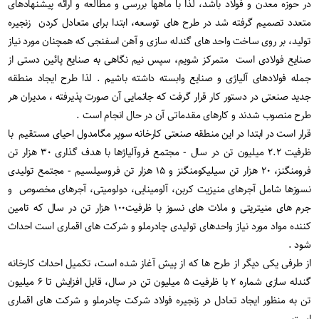
در حوزه معدن و فولاد باشد، لذا با ماهها بررسی و مطالعه و ارائه پیشنهادهای
متعدد تصمیم گرفته شد در طرح های توسعه، ابتدا برای متعادل کردن زنجیره
تولید، بر روی ساخت واحد های گندله سازی و آهن اسفنجی که همچنان مورد نیاز
صنایع فولادی است متمرکز شویم، سپس نیم نگاهی به صنایع پائین دستی از
جمله فولادهای آلیاژی و صنایع وابسته داشته باشیم . لذا طرح ایجاد منطقه
جدید صنعتی در دستور کار قرار گرفت که جانمایی آن صورت پذیرفته ، مدیران هر
طرح منصوب شدند و کارهای مقدماتی آن در حال انجام است .
قرار است در ابتدا در این منطقه صنعتی کارخانه سوپر مگامدول احیای مستقیم با
ظرفیت ۲.۲ میلیون تن در سال - مجتمع فروآلیاژها با هدف گذاری ۳۰ هزار تن
فرومنگنز، ۲۰ هزار تن سیلیکومنگنز و ۱۵ هزار تن فروسیلسیم - مجتمع تولیدی
نسوزها شامل آجرهای منیزیت کربن، آلومینایی، دولومیتی، آجرهای مخصوص و
جرم های منیتریتی و ملات های نسوز با ظرفیت۱۰۰ هزار تن در سال که تامین
کننده مواد مورد نیاز واحدهای تولیدی چادرملو و شرکت های اقماری است احداث
شود .
از طرفی یکی دیگر از طرح ها که از پیش آغاز شده است، تکمیل احداث کارخانه
گندله سازی شماره ۲ با ظرفیت ۵ میلیون تن در سال، قابل افزایش تا ۶ میلیون
تن به منظور ایجاد تعادل در زنجیره فولاد شرکت چادرملو و شرکت های اقماری