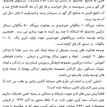
فارس به صنایع چادرملو در استان یزد است که با مشارکت شرکتهای چادرملو،
گل گهر و مس سرچشمه در حال اجراست و فاز اول آن ماه گذشته افتتاح شد و
آب خلیج فارس به صنایع گل گهر در سیرجان رسید و امیدواریم تا پایان سال این
آب به یزد برسد.
ساخت نیروگاه ۱۰ مگاواتی خورشیدی در مجاورت نیروگاه ۵۰۰ مگاواتی سیکل
ترکیبی چادرملو که انشالله تا چند روز آینده به بهره برداری می رسد . همچنین
برنامه توسعه ساخت نیروگاههای خورشیدی جهت تولید انرژی پاک تا ۱۰۰
مگاوات در دستور کار قرار گرفته است .
توسعه فعالیت های زیست محیطی از جمله ایجاد کمر بند سبز عقدا تا اردکان
بطول ۳۰ کیلومتر . ایجاد و تجهیز مراکز بهداشتی و درمانی - ساخت فضاهای
آموزشی - ساخت بزرگترین مجموعه فرهنگی و ورزشی استان یزد در اردکان و ایجاد
شهرک مسکونی برای کارکنان مجموعه چادرملودر اردکان وبهاباد از جمله طرح
های توسعه پایدار چادرملو می باشند .
- اجرایی کردن و اتمام این طرح های سرمایه گذاری زیادی رو طلب می کنه آیا
پیش بینی لازم برای تامین سرمایه شده است؟
قطعاً پیش بینی های لازم صورت پذیرفته و مشکلی در زمینه تامین اعتبارات نداریم
چون شرکت سود آوری خوبی دارد، در ٨ ماهه منتهی به آبان ١٣٩٩ از فروش
محصولات خود ١٢۶٣٠ میلیارد تومان درآمد کسب نمود که در مقایسه با مدت