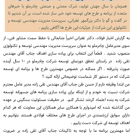
همزمان با سال جهش تولید، شرک معدنی و صنعتی چادرملو با خبرهای
متعدد از برنامه و طرح های توسعه خود خبر ساز شده است، بر آن شدیم تا
در گفت و گو با دکتر بزرگمهر غفرانی، سرپرست مدیریت مهندسی توسعه و
تکنولوژی این شرکت از جزئیات این طرح ها آگاهی یابیم .
به گزارش اخبار فولاد، دکتر غفرانی اخیراً جنابعالی با حفظ سمت مشاور فنی، از
سوی مدیرعامل چادرملو به عنوان سرپرست مدیریت مهندسی توسعه و تکنولوژی
منصوب شدید . قطعاً این انتخاب برای پیاده سازی اهداف جناب آقای مهندس
تقی زاده در راستای تحقق دورنمای توسعه شرکت چادرملو در ۱۰ سال آینده
صورت پذیرفته . اگر ممکنه در خصوص مهمترین طرح ها و برنامه ای توسعه
شرکت که در دستور کار شماست توضیحاتی ارائه کنید ؟
من ابتدا وظیفه دارم از حسن ظن جناب آقای مهندس تقی زاده مدیر عامل محترم
شرکت نسبت به خودم و از اینکه برای پیاده سازی برنامه های جسورانه توسعه
شرکت به بنده اعتماد کردند تشکر کنم. در حقیقت مسئولیت سنگینی بر عهده
من گذاشته شده که امیدوارم با همکاری سایر همکاران این معاونت که هر کدام
دارای سوابق ارزشمندی در اجرای طرح های مختلف فولادی هستند بتوانیم به
اهداف توسعه ای شرکت دست یابیم .
اما مهمترین برنامه ما با توجه به تاکیدات جناب آقای تقی زاده بر ضرورت