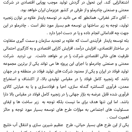
اشتغالزایی کند. این تحول در گردش تولید موجب پویایی اقتصادی در شرکت
معدنی و صنعتی چادرملو و از طرفی در کشور عزیزمان ایران خواهد بود.
- آقای دکتر غفرانی، همانطور که می دانید در توسعه پایدار علاوه بر توازن زنجیره
تولید، توجه به زیر ساختها ی توسعه هم بسیار مورد نظر است . چادرملو در این
جهت چه اقداماتی انجام داده و یا در دست اجرا دارد .
بله توسعه پایدار فرآیندی است که علاوه بر تجدید سازمان و سمت گیری متفاوت
در ساختار اقتصادی، افزایش درآمد، افزایش کارایی اقتصادی و به کارگیری احتمالی
ظرفیت های خالی اقتصادی شرکت را در بر خواهد داشت. بی تردید شرکت
معدنی و صنعتی چادرملو با اجرای این پروژه ها می تواند یکی از برترین مجموعه
تولید فولاد در ایران و یکی از معدود شرکت های تولید فولاد در منطقه و در جهان
باشد که زنجیره کامل فولاد را در مقیاس تولیدی بالا، از اکتشاف و استخراج
معدن، فرآوری کنسانتره گندله سازی، احیا و فولادسازی و یا به عبارتی کالای
فرآوری شده قابل عرضه به بازار جهانی را در زنجیره کامل فولاد در مقیاس بالا دارا
باشد. اما این تنها هدف برای ما نیست بلکه توجه به زیر ساخت ها و ایفای
مسئولیت های اجتماعی به موازات طرح های توسعه بسیار مورد توجه و حائز
اهمیت است .
یکی از این طرح های بسیار حیاتی، طرح عظیم شیرین سازی و انتقال آب خلیج