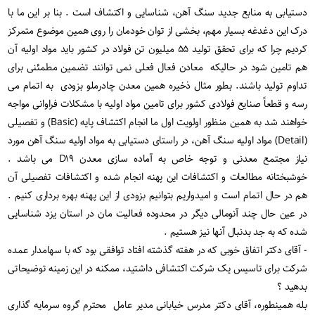
دستیابی به منابع جدید سنگ آهن، شناسایی و اکتشاف است . بنا بر این ما با
درک این دغدغه بسیار مهم، بخشی از توان خودمان را روی همین موضوع متمرکز
کردیم چرا که برای تحقق تولید ۵۵ میلیون تن فولاد در کشور باید مواد اولیه آن
هم تامین شود در حالیکه معادن فعال فعلی نمی توانند تضمین مطمئنی برای
تداوم تولید باشند. بطور مثال ذخیره همین معدن چادرملو بزودی به اتمام می
رسه و قطعاً صنایع فولادی کشور برای تامین مواد اولیه با مشکلات فراوانی مواجه
خواهند شد به همین منظور اولویت اول ما انجام اکتشاف پایه (Basic) و تفصیلی
(Detail) مواد اولیه سنگ آهن، در راستای دستیابی به مواد اولیه سنگ آهن مورد
نیاز مجتمع معدنی و توجه خاص به آماده سازی معدن D۱۹ می باشد .
خوشبختانه مطالعات و اکتشافات این پهنه انجام شده و اکتشافات تفصیلی آن
هم در حال اتمام است و امیدواریم بتوانیم بزودی از این پهنه بهره برداری کنیم .
در عین حال چند آنومالی دیگر در محدوده فعالیت مان در استان یزد شناسایی
شده که به جد بدنبال آنها نیز هستیم .
- آقای دکتر اتفاق خوبی که در هفته گذشته افتاد توافقی بود که با سهامدار عمده
شرکت برای تاسیس یک شرکت اکتشافی داشتید، ممکنه در این زمینه توضیحاتی
بدهید ؟
بله همینطوره، آقای دکتر مدرس خیابانی مدیر عامل محترم گروه سرمایه گذاری