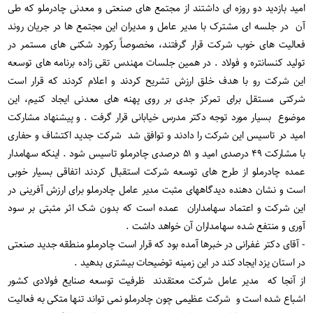
امید بازدید دو روزه ای داشتند از مجتمع های صنعتی و معدنی چادرملو که طی
آن در جلسه ای مشترک با مدیر عامل و مدیران این مجتمع ها در جریان روند
فعالیت های خوب شرکت قرار گرفتند، مخصوصاً رکورد شکنی های مستمر در
تولید کنسانتره و فولاد . در همین جلسات مهندس تقی زاده برنامه های توسعه
این شرکت رو با هدف خلق ارزش تشریح کردند و اعلام کردند که قرار است
شرکتی مستقل برای تمرکز جدی بر روی پهنه های معدنی ایجاد کنیم، این
موضوع بسیار مورد توجه دکتر مدرس خیابانی قرار گرفت . و پیشنهاد مشارکت
امید در تاسیس این شرکت را دادند و توافق شد شرکت جدید اکتشاف و حفاری
با مشارکت ۴۹ درصدی امید و ۵۱ درصدی چادرملو تاسیس شود . اینکه سهامدار
عمده چادرملو از طرح های توسعه شرکت استقبال کردند اتفاقی بسیار خوبی
است و نشان دهنده دیدگاههای مثبت مدیر عامل چادرملو برای ارزش آفرینی در
این شرکت و اعتماد سهامداران عمده است که بدون شک اثر مثبتی بر سود
آوری و منتفع شده سهامداران آن خواهد داشت .
- آقای دکتر غفرانی در خبرها آمده بود که قرار است چادرملو منطقه جدید صنعتی
در استان یزد ایجاد کند در این زمینه توضیحات بیشتری بدهید .
از آنجا که مدیر عامل شرکت معتقدند ظرفیت توسعه صنایع فولادی کشور
اشباع شده است و شرکت عظیمی چون چادرملو نمی تواند تنها متکی به فعالیت