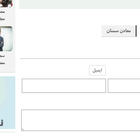
محم
مجل
معادن سمنان
سجا
معدن
ایمیل