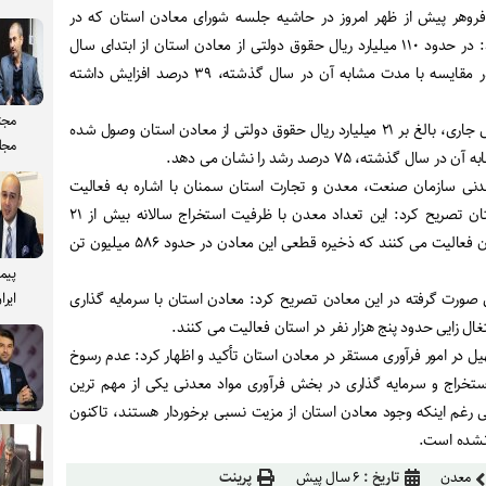
فروهر پیش از ظهر امروز در حاشیه جلسه شورای معادن استان که در
استانداری برگزار شد، اظهار کرد: در حدود ۱۱۰ میلیارد ریال حقوق دولتی از معادن استان از ابتدای سال
جاری تاکنون وصول شده که در مقایسه با مدت مشابه آن در سال گذشته، ۳۹ درصد افزایش داشته
مجت
وی تصریح کرد: در آبان ماه سال جاری، بالغ بر ۲۱ میلیارد ریال حقوق دولتی از معادن استان وصول شده
مجل
ته، ۷۵ درصد رشد را نشان می دهد.
دنی سازمان صنعت، معدن و تجارت استان سمنان با اشاره به فعالیت
حدود ۶۲۶ واحد معدنی در استان تصریح کرد: این تعداد معدن با ظرفیت استخراج سالانه بیش از ۲۱
میلیون تن مواد معدنی در استان فعالیت می کنند که ذخیره قطعی این معادن در حدود ۵۸۶ میلیون تن
پیم
ی صورت گرفته در این معادن تصریح کرد: معادن استان با سرمایه گذاری
ایرا
 در امور فرآوری مستقر در معادن استان تأکید و اظهار کرد: عدم رسوخ
ستخراج و سرمایه گذاری در بخش فرآوری مواد معدنی یکی از مهم ترین
رغم اینکه وجود معادن استان از مزیت نسبی برخوردار هستند، تاکنون
 نشده است.
معدن
تاریخ :
۶ سال پیش
پرینت