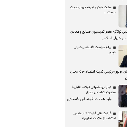
مشت خودرو نمونه خروار صمت
نیست...
بی توانگر- عضو کمیسیون صنایع و معادن
س شورای اسلامی
رواج سیاست اقتصاد پیشبینی
ناپذیر
ان مولوی- رئیس کمیته اقتصاد خانه معدن
ن
عوارض صادراتی فولاد، تقابل با
محدودیت اما بی منطق
ولید هلالات- کارشناس اقتصادی
قابلیت های قرارداد« لیسانس
استفاده از علامت تجاری»