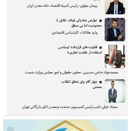
پیمان مولوی- رئیس کمیته اقتصاد خانه معدن ایران
عوارض صادراتی فولاد، تقابل با
محدودیت اما بی منطق
ولید هلالات- کارشناس اقتصادی
قابلیت های قرارداد« لیسانس
استفاده از علامت تجاری»
محمدجواد حاجی حسینی- معاون حقوقی و امور مجلس وزارت صمت
چهار گام برای تحقق انقلاب
معدنی
سجاد غرقی-نایب‌رئیس کمیسیون صنعت و معدن اتاق بازرگانی تهران