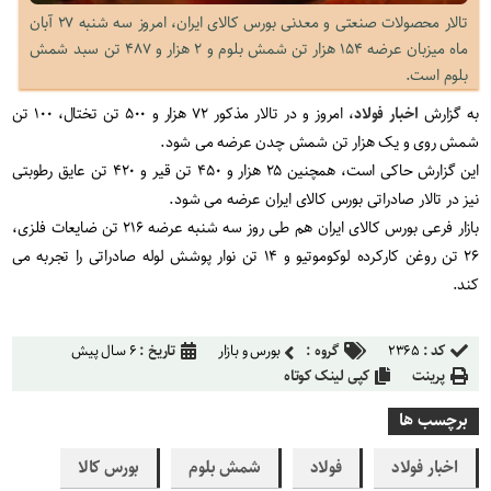
تالار محصولات صنعتی و معدنی بورس کالای ایران، امروز سه شنبه ۲۷ آبان
ماه میزبان عرضه ۱۵۴ هزار تن شمش بلوم و ۲ هزار و ۴۸۷ تن سبد شمش
بلوم است.
به گزارش
اخبار فولاد
، امروز و در تالار مذکور ۷۲ هزار و ۵۰۰ تن تختال، ۱۰۰ تن
شمش روی و یک هزار تن شمش چدن عرضه می شود.
این گزارش حاکی است، همچنین ۲۵ هزار و ۴۵۰ تن قیر و ۴۲۰ تن عایق رطوبتی
نیز در تالار صادراتی بورس کالای ایران عرضه می شود.
بازار فرعی بورس کالای ایران هم طی روز سه شنبه عرضه ۲۱۶ تن ضایعات فلزی،
۲۶ تن روغن کارکرده لوکوموتیو و ۱۴ تن نوار پوشش لوله صادراتی را تجربه می
کند.
کد :
۲۳۶۵
گروه :
بورس و بازار
تاریخ :
۶ سال پیش
پرینت
کپی لینک کوتاه
برچسب ها
اخبار فولاد
فولاد
شمش بلوم
بورس کالا