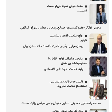
مشت خودرو نمونه خروار صمت
نیست...
مجتبی توانگر- عضو کمیسیون صنایع و معادن مجلس شورای اسلامی
رواج سیاست اقتصاد پیشبینی
ناپذیر
پیمان مولوی- رئیس کمیته اقتصاد خانه معدن ایران
عوارض صادراتی فولاد، تقابل با
محدودیت اما بی منطق
ولید هلالات- کارشناس اقتصادی
قابلیت های قرارداد« لیسانس
استفاده از علامت تجاری»
محمدجواد حاجی حسینی- معاون حقوقی و امور مجلس وزارت صمت
چهار گام برای تحقق انقلاب