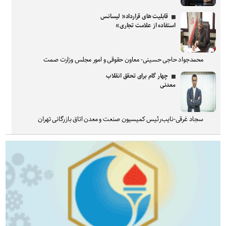
قابلیت های قرارداد« لیسانس
استفاده از علامت تجاری»
محمدجواد حاجی حسینی- معاون حقوقی و امور مجلس وزارت صمت
چهار گام برای تحقق انقلاب
معدنی
سجاد غرقی-نایب‌رئیس کمیسیون صنعت و معدن اتاق بازرگانی تهران