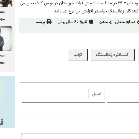
قیمت پایه کنسانتره زغالسنگ برمبنای ۲۶.۵ درصد قیمت شمش فولاد خوزستان در بورس کالا تعیین می
 کنندگان زغالسنگ خواستار افزایش این نرخ شده اند.
محم
مجل
صنایع معدنی
معدن
تاریخ :
۶ سال پیش
پرینت
کنسانتره زغالسنگ
تولید
سجا
معدن
ایمیل