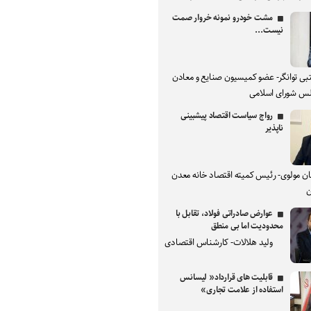
مشت خودرو نمونه خروار صمت
نیست...
بی توانگر- عضو کمیسیون صنایع و معادن
س شورای اسلامی
رواج سیاست اقتصاد پیشبینی
ناپذیر
ان مولوی- رئیس کمیته اقتصاد خانه معدن
ن
عوارض صادراتی فولاد، تقابل با
محدودیت اما بی منطق
ولید هلالات- کارشناس اقتصادی
قابلیت های قرارداد« لیسانس
استفاده از علامت تجاری»