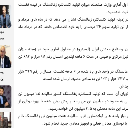
داول آماری وزارت صنعت، میزان تولید کنسانتره زغالسنگ در نیمه نخست
اهه امسال در زمینه تولید کنسانتره زغالسنگ نشان می دهد که در ماه های مرداد و
شهریور در مجموع با ۲۷۴.۷ هزار تن تولید سهم ۳۶ درصدی را به خود اختصاص دادند که در مرداد ماه
مجت
مجل
وصنایع معدنی ایران (ایمیدرو) در جداول آماری خود در زمینه میزان
استخراج زغالسنگ از واحدهای البرز مرکزی و طبس در مدت ۶ ماهه ابتدایی امسال رقم ۹۱۱ هزار و ۶۸۴ تن
همچنین میزان تولید کنسانتره زغالسنگ در واحد های یاد شده در ۶ ماهه نخست امسال را رقم ۳۴۹ هزار
پیم
ایرا
آمارهای انجمن زغالسنگ ایران گویای آن است که تولید کنسانتره زغالسنگ کشور سالیانه ۱.۵ میلیون تن
به حدود دو میلیون تن می رسد و پیش بینی شده با بهره برداری از
ن نیاز واحد های فولادسازی آتی، سالیانه هفت میلیون تن زغالسنگ خام
د با نوسازی معادن فعلی و تجهیز معادن جدید انجام شود.