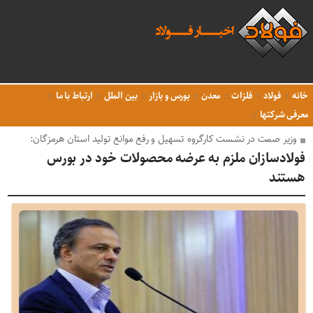
خانه
فولاد
فلزات
معدن
بورس و بازار
بین الملل
ارتباط با ما
معرفی شرکتها
وزیر صمت در نشست کارگروه تسهیل و رفع موانع تولید استان هرمزگان:
فولادسازان ملزم به عرضه محصولات خود در بورس
هستند