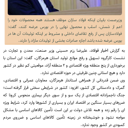
وزیرصمت بابیان اینکه فولاد سازان موظف هستند همه محصولات خود را
اعم از شمش، اسلب و محصول نهایی را در بورس عرضه کنند، گفت:
فولادسازان پس از رفع تقاضای داخلی و مشروط بر اینکه تولیدات آن ها در
بورس عرضه شده باشد اجازه صادرات بخشی از تولیدات مازاد را دارند.
به گزارش
اخبار فولاد
، علیرضا رزم حسینی وزیر صنعت، معدن و تجارت در
نشست کارگروه تسهیل و رفع موانع تولید استان هرمزگان، گفت: این استان با
برخورداری از پنج منطقه ویژه اقتصادی و ۲ منطقه آزاد، موقعیتی کم نظیر در کشور
دارد و هیچ استانی چنین ظرفیتی در حوزه اقتصادی ندارد.
وی ضمن قدردانی از همراهی استاندار هرمزگان، معاونان عمرانی و اقتصادی،
گمرک و دادستانی کل کشور، افزود: کشور در شرایطی سختی قرار گرفته است؛
جنگ ناجمرادانه اقتصادی از یک سو و از سوی دیگر بیماری منحوس کرونا که
ضررهای بسیار سنگین بر اقتصاد ایران و بسیاری از کشورها وارد کرد، شرایط ویژه
ای را رقم زده و همه تلاش دولت بر این است تأمین کالاهای اساسی با مشکل
مواجه نشود و خوشبختانه در زمینه تأمین کالاهای اساسی و ضرروی مردم
کمبودی در کشور وجود ندارد.