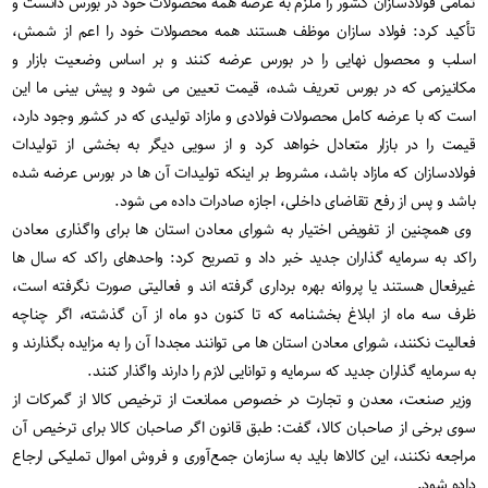
تمامی فولادسازان کشور را ملزم به عرضه همه محصولات خود در بورس دانست و
تأکید کرد: فولاد سازان موظف هستند همه محصولات خود را اعم از شمش،
اسلب و محصول نهایی را در بورس عرضه کنند و بر اساس وضعیت بازار و
مکانیزمی که در بورس تعریف شده، قیمت تعیین می شود و پیش بینی ما این
است که با عرضه کامل محصولات فولادی و مازاد تولیدی که در کشور وجود دارد،
قیمت را در بازار متعادل خواهد کرد و از سویی دیگر به بخشی از تولیدات
فولادسازان که مازاد باشد، مشروط بر اینکه تولیدات آن ها در بورس عرضه شده
باشد و پس از رفع تقاضای داخلی، اجازه صادرات داده می شود.
وی همچنین از تفویض اختیار به شورای معادن استان ها برای واگذاری معادن
راکد به سرمایه گذاران جدید خبر داد و تصریح کرد: واحدهای راکد که سال ها
غیرفعال هستند یا پروانه بهره برداری گرفته اند و فعالیتی صورت نگرفته است،
ظرف سه ماه از ابلاغ بخشنامه که تا کنون دو ماه از آن گذشته، اگر چناچه
فعالیت نکنند، شورای معادن استان ها می توانند مجددا آن را به مزایده بگذارند و
به سرمایه گذاران جدید که سرمایه و توانایی لازم را دارند واگذار کنند.
وزیر صنعت، معدن و تجارت در خصوص ممانعت از ترخیص کالا از گمرکات از
سوی برخی از صاحبان کالا، گفت: طبق قانون اگر صاحبان کالا برای ترخیص آن
مراجعه نکنند، این کالاها باید به سازمان جمع‌آوری و فروش اموال تملیکی ارجاع
داده شود.