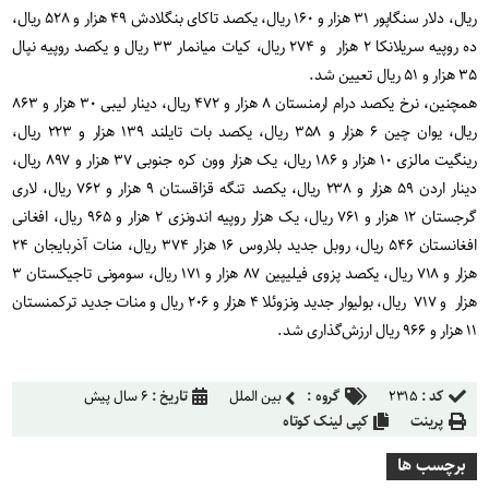
ریال، دلار سنگاپور ۳۱ هزار و ۱۶۰ ریال، یکصد تاکای بنگلادش ۴۹ هزار و ۵۲۸ ریال،
ده روپیه سریلانکا ۲ هزار و ۲۷۴ ریال، کیات میانمار ۳۳ ریال و یکصد روپیه نپال
۳۵ هزار و ۵۱ ریال تعیین شد.
همچنین، نرخ یکصد درام ارمنستان ۸ هزار و ۴۷۲ ریال، دینار لیبی ۳۰ هزار و ۸۶۳
ریال، یوان چین ۶ هزار و ۳۵۸ ریال، یکصد بات تایلند ۱۳۹ هزار و ۲۲۳ ریال،
رینگیت مالزی ۱۰ هزار و ۱۸۶ ریال، یک هزار وون کره جنوبی ۳۷ هزار و ۸۹۷ ریال،
دینار اردن ۵۹ هزار و ۲۳۸ ریال، یکصد تنگه قزاقستان ۹ هزار و ۷۶۲ ریال، لاری
گرجستان ۱۲ هزار و ۷۶۱ ریال، یک هزار روپیه اندونزی ۲ هزار و ۹۶۵ ریال، افغانی
افغانستان ۵۴۶ ریال، روبل جدید بلاروس ۱۶ هزار ۳۷۴ ریال، منات آذربایجان ۲۴
هزار و ۷۱۸ ریال، یکصد پزوی فیلیپین ۸۷ هزار و ۱۷۱ ریال، سومونی تاجیکستان ۳
هزار و ۷۱۷ ریال، بولیوار جدید ونزوئلا ۴ هزار و ۲۰۶ ریال و منات جدید ترکمنستان
۱۱ هزار و ۹۶۶ ریال ارزش‌گذاری شد.
کد :
۲۳۱۵
گروه :
بین الملل
تاریخ :
۶ سال پیش
پرینت
کپی لینک کوتاه
برچسب ها