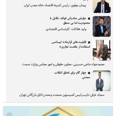
پیمان مولوی- رئیس کمیته اقتصاد خانه معدن ایران
عوارض صادراتی فولاد، تقابل با
محدودیت اما بی منطق
ولید هلالات- کارشناس اقتصادی
قابلیت های قرارداد« لیسانس
استفاده از علامت تجاری»
محمدجواد حاجی حسینی- معاون حقوقی و امور مجلس وزارت صمت
چهار گام برای تحقق انقلاب
معدنی
سجاد غرقی-نایب‌رئیس کمیسیون صنعت و معدن اتاق بازرگانی تهران