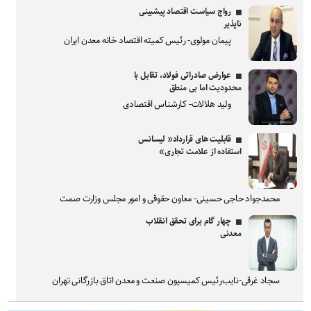
رواج سیاست اقتصاد پیشبینی
ناپذیر
پیمان مولوی- رئیس کمیته اقتصاد خانه معدن ایران
عوارض صادراتی فولاد، تقابل با
محدودیت اما بی منطق
ولید هلالات- کارشناس اقتصادی
قابلیت های قرارداد« لیسانس
استفاده از علامت تجاری»
محمدجواد حاجی حسینی- معاون حقوقی و امور مجلس وزارت صمت
چهار گام برای تحقق انقلاب
معدنی
سجاد غرقی-نایب‌رئیس کمیسیون صنعت و معدن اتاق بازرگانی تهران