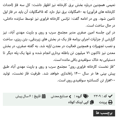
نعیمی همچنین درباره بخش برق کارخانه نیز اظهار داشت: کل سه فاز (احداث
کارخانه های فرآوری) به ۸۰مگاوات برق نیاز دارد که ۲۵مگاوات آن باید در فاز اول
تامین شود. وی در ادامه گفت: ترانس کارخانه فراوری نیز توسط سازنده داخلی،
در حال ساخت است.
در این جلسه امین صفری مدیر مجتمع سرب و روی و باریت مهدی آباد،‌ نیز
گزارشی از جزئیات اجرای برنامه فاز یک در بخش های زیربنایی،‌ بتن ریزی، ساخت
و نصب تجهیزات و همچنین فعالیت در معدن ارایه شد. به گفته صفری، در بخش
معدن نیز تاکنون ۷۱ میلیون تن باطله برداری انجام شده و تنها یک پله دیگر تا
دستیابی به خاک سولفیدی باقی مانده است.
"فاز نخست کارخانه فراوری روی" مجتمع سرب و روی و باریت مهدی آباد طبق
پیش بینی ها در سال ۱۴۰۰ راه‌اندازی خواهد شد. ظرفیت فاز نخست، تولید
۲۰۰هزار تن کنسانتره سولفیدی روی است.
کد :
۲۳۰۹
گروه :
صنایع معدنی
تاریخ :
۶ سال پیش
پرینت
کپی لینک کوتاه
برچسب ها