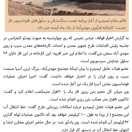
قائم مقام ایمیدرو از آغاز برنامه نصب سنگ‌شکن و سلول‌های فلوتاسیون فاز
نخست کارخانه فرآوری مهدی‌آباد از یک ماه آینده خبر داد.
به گزارش
اخبار فولاد
، عباس نعیمی که روز چهارشنبه به صورت ویدئو کنفرانس در
جلسه پایش اقدامات طرح تجهیز معدن و احداث کارخانه‌های معدن سرب و روی
مهدی آباد سخن می‌گفت، با اعلام این خبر افزود: این کارخانه در این فاز دارای ۲۶
سلول جدایش سرب‌و‌روی است.
عضو هیات عامل ایمیدرو با بیان اینکه مجتمع مهدی‌آباد، بزرگ ترین آسیا صنعت
سرب و روی ایران را در اختیار خواهد داشت، گفت: اخیرا اجرای عملیات
فونداسیون بخش آسیا فاز یک نیز آغاز شده است.
وی میزان کل حجم بتن ریزی فاز یک را ۲۰هزار مترمکعب اعلام کرد و گفت:
تاکنون ۸هزار متر معکب بتن ریزی انجام شده است.
این عضو هیات عامل ایمیدرو درباره امکانات زیربنایی طرح گفت: خط انتقال آب
این مجتمع ( از یزد) به طول ۱۰۰ کیلومتر خواهد بود که تاکنون عملیات لوله گذاری
۹۲کیلومتر آن انجام شده است. وی یادآور شد: در حال حاضر اجرای مخازن ابتدا و
انتهای خط انتقال آب در دستور کار قرار دارد.