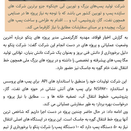
شرکت تولید پمپ‌های بزرگ و توربین آبی «پتکو» جزو برترین شرکت های
سازنده پمپ و توربین کشور می باشد که با توجه به نیاز پروژه ها در صنایعی
همچون نفت، گاز، پتروشیمی، آب و ... اقدام به طراحی و ساخت پمپ های
بزرگ، پیچیده و بر مبنای سفارشات مطابق با نیاز کارفرما می کند.
به گزارش
اخبار فولاد
، مهدیه کارگرنعمتی مدیر پروژه های پتکو درباره آخرین
وضعیت عملیاتی و پروژه های در دست انجام این شرکت گفت: شرکت پتکو به
دلیل برخورداری از دانش فنی بروز و بعنوان یک شرکت دانش بنیان، توانایی تولید
مگا پمپ های پیشرفته و تخصصی را داشته و در پروژه های بزرگ ملی همچون خط
انتقال نفت خام گوره به جاسک نیز حضور دارد.
این شرکت تولیدات خود را منطبق با استاندارد های API برای پمپ های پروسس
و استاندارد NSPA۲۰ برای پمپ های آتش نشانی در حوزه های نفت، گاز،
پتروشیمی، خطوط انتقال آب، تصفیه خانه ها و ... مطابق با نیاز پروژه و
درخواست بهره بردار؛ به طور سفارشی عملیاتی می کند.
وی ادامه داد: در حال حاضر چندین پروژه در دست اجرا داریم که شاخص ترین
آنها پروژه خط انتقال گوره به جاسک است. این پروژه در ایستگاه های اصلی انتقال
نیاز به ۵۰ دستگاه پمپ دارد که ۱۰ دستگاه پمپ را شرکت پتکو با برخورداری از تیم