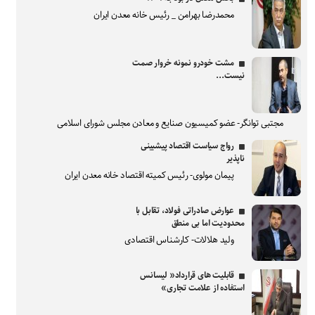
محمدرضا بهرامن _ رئیس خانه معدن ایران
مشت خودرو نمونه خروار صمت
نیست...
مجتبی توانگر- عضو کمیسیون صنایع و معادن مجلس شورای اسلامی
رواج سیاست اقتصاد پیشبینی
ناپذیر
پیمان مولوی- رئیس کمیته اقتصاد خانه معدن ایران
عوارض صادراتی فولاد، تقابل با
محدودیت اما بی منطق
ولید هلالات- کارشناس اقتصادی
قابلیت های قرارداد« لیسانس
استفاده از علامت تجاری»