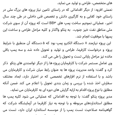
های متخصص، طراحی و تولید می نماید.
نعمتی افزود: از دیگر اقداماتی که در راستای تامین نیاز پروژه های بزرگ ملی در
راستای خود کفایی و به کارگیری دانش و تخصص فنی داخلی در طی چند سال
اخیر، عملیاتی نمودیم ساخت پمپ های BB۳ است که پروژه آن از سوی شرکت
ملی مناطق نفت خیز جنوب، به پتکو واگذار و کلیه مراحل طراحی و ساخت این
پمپها با موفقیت انجام شد.
این پروژه نیازمند ۸ دستگاه الکترو پمپ بود که ۵ دستگاه آن منطبق با شرایط
پروژه و درخواست کارفرما، طراحی و تولید و تحویل داده شد و سه پمپ باقی
مانده نیز مراحل پایانی تست و تحویل را طی می کند.
وی تعامل مستمر شرکت با کارفرمایان پروژه ها را از دیگر توانمندی های پتکو ذکر
کرد و گفت: واحد مدیریت پروژه ها به عنوان رابط میان شرکت و کارفرمایان می
باشد و با استفاده از نرم افزارهای تخصصی که در اختیار دارد، ابعاد مختلف
سفارش اخذ شده را بررسی و زمان بندی تحویل را اعلام می کند ضمن آنکه
مطابق با نوع پروژه اقدام به ارایه گزارش های دوره ای به کارفرمایان می نماید.
مدیر پروژه پتکو گفت: با توجه به اقداماتی که عملیاتی می شود کلیه پمپ ها
مطابق استانداردهای مربوطه و با توجه به نیاز کارفرما در آزمایشگاه شرکت که
گواهینامـه صـلاحیت تسـت پمـپ را از موسسه استاندارد ایران دارد، تست می