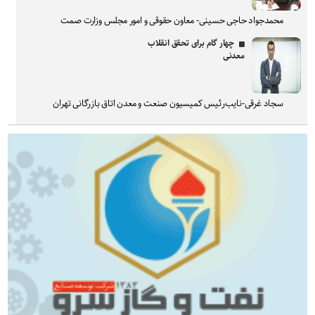
محمدجواد حاجی حسینی- معاون حقوقی و امور مجلس وزارت صمت
چهار گام برای تحقق انقلاب
معدنی
سجاد غرقی-نایب‌رئیس کمیسیون صنعت و معدن اتاق بازرگانی تهران