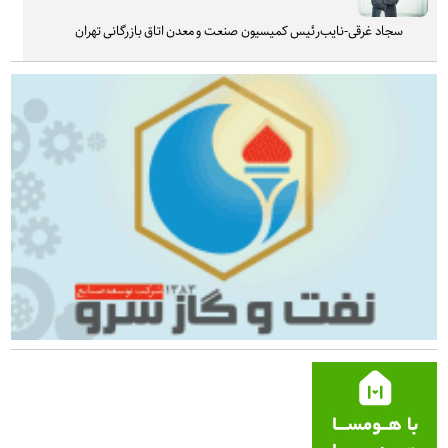
سجاد غرقی-نایب‌رئیس کمیسیون صنعت و معدن اتاق بازرگانی تهران