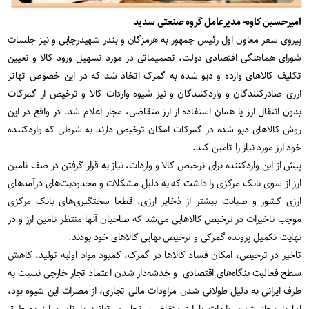
امیرحسین کاوه- مدیرعامل گروه صنعتی سدید
پیروی سفر معاون اول رئیس جمهور به هرمزگان و بندر شهیدرجایی و نیز جلسات
شورای هماهنگی اقتصادی دولت، تصمیماتی در مورد تسهیل ورود کالا و تعیین
تکلیف کالاهای وارده و دپو شده به گمرک اتخاذ شد که در این خصوص تهاتر
ارزی صادرکنندگان و واردکنندگان و نیز شیوه واردات کالا و ترخیص از گمرکات
بدون انتقال ارز یا همان استفاده از ارز متقاضی، مجاز اعلام شد. در واقع در این
روش کالاهای دپو شده در گمرکات امکان ترخیص دارند به شرطی که واردکننده
خود ارز مورد نیاز را تامین کند.
پیش از این واردکننده برای ترخیص کالا و واردات، نیاز به قرار گرفتن در صف تامین
ارز از سوی بانک مرکزی را داشت که به دلیل مشکلات و محدودیت‌های درآمدهای
ارزی کشور و صیانت بیشتر از ذخایر ارزی، قطعا سختگیری‌های بانک مرکزی
موجب تاخیرات در ترخیص کالاهایی می‌شد که صاحبان آنها منتظر تامین ارز و در
نهایت تکمیل پرونده گمرکی و ترخیص نهایی کالاهای خود بودند.
تاخیر در ترخیص، امکان فساد کالاها در گمرک، کمبود مواد اولیه تولید، کاهش
سطح فعالیت بنگاه‌‌های اقتصادی و خدشه‌دار شدن اعتماد تجار خارجی نسبت به
طرف ایرانی به دلیل طولانی شدن مراودات مالی تجاری، از مضرات این شیوه بود،