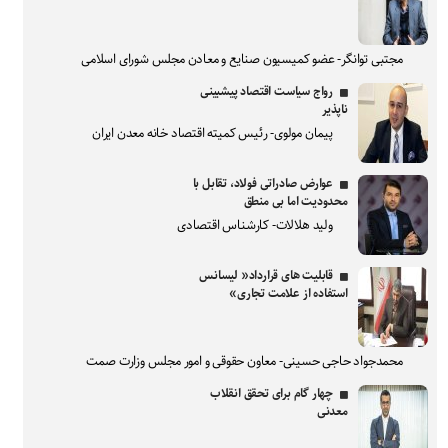
مجتبی توانگر- عضو کمیسیون صنایع و معادن مجلس شورای اسلامی
رواج سیاست اقتصاد پیشبینی
ناپذیر
پیمان مولوی- رئیس کمیته اقتصاد خانه معدن ایران
عوارض صادراتی فولاد، تقابل با
محدودیت اما بی منطق
ولید هلالات- کارشناس اقتصادی
قابلیت های قرارداد« لیسانس
استفاده از علامت تجاری»
محمدجواد حاجی حسینی- معاون حقوقی و امور مجلس وزارت صمت
چهار گام برای تحقق انقلاب
معدنی