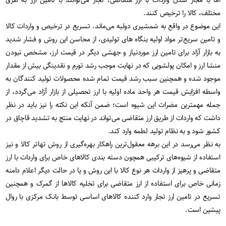
اما با مجاز شدن واردات با ارز متقاضی، تجار می‌توانند با تامین ارز به طرق
مختلف، کالا را ترخیص کنند.
این موضوع در واقع به شمشیری دولبه می‌ماند. تسریع در ترخیص و واردات کالا
و تامین سریع‌تر مواد اولیه بنگاه های تولیدی، از محاسن این روش و فشار شدید
به بازار آزاد برای تامین ارز موردنیاز و جهشی دیگر در قیمت ارز، مشخص نبودن
منشا ارز و امکان پولشویی که در نهایت موجب رشد تورم و نقدینگی بیش از مقدار
موجود شده و همچنین سبب رشد قیمت تمام شده محصولات تولید کنندگان به
واسطه افزایش قیمت هر واحد ماده اولیه با ارز تحصیلی از بازار آزاد می‌گردد، از
جمله مهمترین مضرات این شیوه است؛ ضمن آنکه این نکته را نیز باید در نظر
داشت که واردات از طریق ارز متقاضی می‌تواند در نهایت منتج به تشدید قاچاق در
کشور شود و به نظام تولید لطمه وارد کند.
به نظر می‌رسد در این برهه معقول‌ترین راهکار بهره‌گیری از روش تهاتر کالا و نیز
استفاده از شیوه‌های ترکیبی همچون دسته بندی کالاهای خاص برای واردات با ارز
متقاضی و پرهیز از واردات هر نوع کالا با این روش و یا در حالت دیگر اعلام دامنه
زمانی خاص برای استفاده از ارز متقاضی برای تخلیه کالاها از گمرک و همچنین
تسریع در تامین ارز تجار وارد کننده کالاهای اساسی توسط بانک مرکزی با روال
پیشین است.