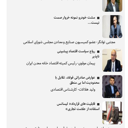
مشت خودرو نمونه خروار صمت
نیست...
مجتبی توانگر- عضو کمیسیون صنایع و معادن مجلس شورای اسلامی
رواج سیاست اقتصاد پیشبینی
ناپذیر
پیمان مولوی- رئیس کمیته اقتصاد خانه معدن ایران
عوارض صادراتی فولاد، تقابل با
محدودیت اما بی منطق
ولید هلالات- کارشناس اقتصادی
قابلیت های قرارداد« لیسانس
استفاده از علامت تجاری»