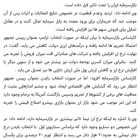
بازارسرمایه ایران را تحت تاثیر قرار داده است.
وی ادامه داد: تردید وعدم قطعیت در خصوص نتایج انتخابات و اثرات پس از آن
موجب شد که خریداران برای ورود مجدد به بازار سرمایه تعلل کنند و در مقابل
تمایل برای فروش سهم ها نیز افزایش یافته است.
کارشناس بازارسرمایه با بیان اینکه در صورت انتخاب ترامپ بعنوان رییس جمهور
احتمالا تحریم ها ادامه یافته و درآمدهای ارزی دولت کاهش می یابد، گفت: در
نهایت نرخ ارز افزایش یافته و شرکت های صادراتی افت میزان فروش را تجربه می
کنند بنابراین میزان کسری بودجه دولت نیز بیشتر می شود و از سویی دیگر با
افزایش نرخ ارز و کاهش ارزش پول ملی ارزش دارایی ها نیز تعدیل می یابد .
کارشناس بازارسرمایه افزود: اما در صورت انتخاب بایدن بعنوان رییس جمهور
انتظار می رود که گشایش های اقتصادی ایجاد شود و چشم اندازهایی مثبت از
معافیت های برخی از کشورها از تحریم وس‍پس بازگشت آمریکا به برجام وجود دارد
که این امر موجب می شود بازار ارز بعنوان بازاری ‍‍‍پيشرو اصلاح قیمتی را تجربه
کند.
وی با اشاره به اینکه نرخ ارز نیما تاثیر بیشتری در بازارسرمایه دارد، ادامه داد: در
این خصوص دو سناریو وجود دارد که براساس سناریوی اول با انتخاب بایدن نرخ
دلار نیمایی به حدود۲۰ هزار دلار می رسد و انتظار تورم ۲۰ درصدی برای یکسال