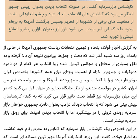
کارشناس بازارسرمایه گفت: در صورت انتخاب بایدن بعنوان رییس جمهور
انتظار می رود که گشایش های اقتصادی ایجاد شود و چشم اندازهایی مثبت
از معافیت های برخی از کشورها از تحریم وس‍پس بازگشت آمریکا به برجام
وجود دارد که این امر موجب می شود بازار ارز بعنوان بازاری ‍‍‍پيشرو اصلاح
قیمتی را تجربه کند.
به گزارش
اخبار فولاد،
پنجاه و نهمین انتخابات ریاست جمهوری آمریکا در حالی از
بامداد روز سه شنبه آغاز شد که بحث و جدل‌ها پیرامون نتیجه آن بالا گرفته و به
نقل بسیاری از محافل و مجالس تبدیل شده زیرا انتخاب هر کدام از دو نامزد
دموکرات و جمهوری خواه از اهمیت ویژه‌ای برای همه کشورها بخصوص ایران
برخوردار بوده زیرا با انتخاب رییس جمهورجدید آمریکا و تغییر وضعیت تحریمی
ایران، کشور در موقعیت جدیدی از نظر جایگاه تجاری در جهان قرار می گیرد که در
این میان بازارسرمایه نیز قطعا تحت تاثیر قرار می گیرد که به گفته کارشناسان
‍‍‍‍‍‍پیش بینی می شود که با انتخاب دونالد ترامپ بعنوان نامزد جمهوری خواهان بازار
سرمایه روندی نزولی را در ‍‍‍‍‍‍پیشگیرد اما با انتخاب بایدن امیدها برای رونق بازار
سرمایه بیشتر است.
در این خصوص یک کارشناس بازار سرمایه که تمایلی به معرفی نام خود نداشت
به اخبار فولاد، گفت: این روزها انتخابات آمریکا مهم ترین مسئله ای است که