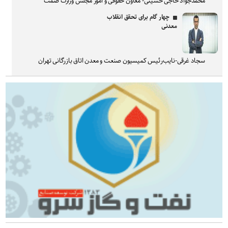
محمدجواد حاجی حسینی- معاون حقوقی و امور مجلس وزارت صمت
چهار گام برای تحقق انقلاب
معدنی
سجاد غرقی-نایب‌رئیس کمیسیون صنعت و معدن اتاق بازرگانی تهران