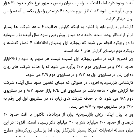
آینده وجود دارد اما با انتخاب ترام‍پ بعنوان رییس جمهور نرخ دلار حدود ۳۰ هزار
تومن برآورد می شود که انتظار تورم حدود ۴۰ درصدی را برای یکسال آینده را می
توان درنظر گرفت.
کارشناس بازارسرمایه با اشاره به اینکه گزارش فعالیت ۶ ماهه شرکت ها بسیار
فراتر از انتظار بوده است، ادامه داد: مبنای ‍‍‍‍‍‍پیش بینی سود سال آینده بازار سرمایه
با دو رویکرد انجام می شود که رویکرد اول برمبنای اطلاعات ۴ فصل گذشته و
رویکرد دوم برمبنای گزارش های ۶ ماه است.
وی تصریح کرد: براساس رویکرد اول نسبت قیمت هر سهم به سود (
(P/E
بازار
حدود ۲/۱۳ و در سناریوی دوم ۴/۱۰ برآورد می شود که با حذف شرکت های زیان
ده این رقم در سناریوی اول به ۷/۱۱ و در سناریوی دوم ۳/۹ می شود.
کارشناس بازارسرمایه افزود: در صورتی که مبنای تخمین سود سال آینده شرکت
ها گزارش های ۶ ماهه باشد در سناریوی اول
P/E
بازار حدود ۸/۱۱ و در سناریوی
دوم ۹/۸ می شود که با حذف شرکت های زیان ده در سناریوی اول این رقم به
۳/۱۰ و در سناریوی دوم به ۸/۷ می رسد.
وی با بیان اینکه ارزش بازارسرمایه ایران از مردادماه تاکنون با افت حدود ۴۰
درصدی از حدود ۴۰۰ میلیارد دلار به ۲۰ میلیارد دلار رسیده است، افزود: در این
میان مساله انتخابات آمریکا بسیار تاثیرگذار بوده اما براساس رویکردهای مطرح