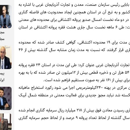
ابایی رئیس سازمان صنعت، معدن و تجارت آذربایجان غربی با اشاره به
 کشور و به تبع آن در استان همچنین ایجاد محدودیت های فاصله گذاری
در دو ماه نخست امسال صدور پروانه اکتشافی برای محدوده های معدنی
با مشکل روبرو شد، اظهار داشت: طی ۶ ماهه نخست سال جاری هشت فقره پروانه اکتشافی در استان
مجت
مجل
وی تصریح کرد: همچنین در این مدت برای ۱۹ محدوده اکتشافی، گواهی کشف صادر شده که محدوده
های یاد شده در شرف بهره برداری قرار گرفتند که نسبت به مدت زمان مشابه سال گذشته بیش از ۴۶
رئیس سازمان صنعت، معدن و تجارت آذربایجان غربی عنوان کرد: طی این مدت در استان ۲۴ فقره پروانه
بهره برداری با ظرفیت استخراج ۵۴۰ هزار تن و ذخیره قطعی بیش از ۱۲میلیون تن صادر شده که با به بهره
پیم
 مستقیم فراهم شده است.
ایرا
طرح اکتشاف معدن مس استان مرکزی در پهنه ۲۴۰کیلومترمربعی اجرا می شود رکورد استخراج ماهیانه
 بعد از ۷ سال شکسته شد نباید مجوز جدیدی برای فعالیت معدنی در منطقه شمال آبیک
وی تصریح کرد: برای به بهره برداری رسیدن معادن فوق بیش از ۲۱۸ میلیارد ریال سرمایه گذاری انجام شده
که نسبت به مدت زمان مشابه سال گذشته از لحاظ تعداد پروانه ۹ درصد و از لحاظ حجم سرمایه گذاری