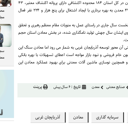
بابایی خاطرنشان کرد: هم اکنون در کل استان ۱۸۴ محدوده اکتشافی دارای پروانه اکتشاف معتبر، ۴۳
معدن دارای گواهی کشف و ۴۹۲ معدن به بهره برداری با ایجاد اشتغال برای پنج هزار و ۲۲۴ نفر فعال
محم
مجل
شان کرد: در ۶ ماهه نخست سال جاری در راستای عمل به منویات مقام معظم رهبری و تحقق
وی ایشان سال جهش تولید نامگذاری شده، در بخش معادن استان حجم
ت.
 آن محور توسعه آذربایجان غربی به شمار می رود اما معادن سنگ این
سجا
ن خام فروشی و نبود بازار مواجه است اعطای تسهیلات با بهره بانکی
معدن
 همچنین نوسازی ماشین آلات معدنی برای بهبود عملکرد معادن این
صنایع معدنی
معدن
تاریخ :
۶ سال پیش
پرینت
سرمایه گذاری
معادن
آذربایجان غربی