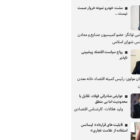
مشت خودرو نمونه خروار صمت
نیست...
بی توانگر- عضو کمیسیون صنایع و معادن
س شورای اسلامی
رواج سیاست اقتصاد پیشبینی
ناپذیر
ان مولوی- رئیس کمیته اقتصاد خانه معدن
ن
عوارض صادراتی فولاد، تقابل با
محدودیت اما بی منطق
ولید هلالات- کارشناس اقتصادی
قابلیت های قرارداد« لیسانس
استفاده از علامت تجاری»