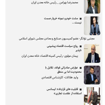
محمدرضا بهرامن _ رئیس خانه معدن ایران
مشت خودرو نمونه خروار صمت
نیست...
مجتبی توانگر- عضو کمیسیون صنایع و معادن مجلس شورای اسلامی
رواج سیاست اقتصاد پیشبینی
ناپذیر
پیمان مولوی- رئیس کمیته اقتصاد خانه معدن ایران
عوارض صادراتی فولاد، تقابل با
محدودیت اما بی منطق
ولید هلالات- کارشناس اقتصادی
قابلیت های قرارداد« لیسانس
استفاده از علامت تجاری»