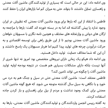
وی ادامه داد: این در حالی است که بسیاری از تولیدکنندگان ماشین آلات معدنی
و راهسازی تمایل داشتند تا بتواند حتی به میزان کم اما بازارهای ایران را حفظ کنند
.
فاطمی با انتقاد از این که بارها برای ورود ماشین آلات معدنی که نظیرش در ایران
وجود ندارد پا پیش گذاشته اند اما به در بسته خورده اند گفت: بارها با مراجعه به
ارگان های دولتی و وزارتخانه های مختلف و هچنین نامه نگاری با مسوولان خواهان
ورود ماشین آلات معدنی بودیم تا از این طریق راهی برای توسعه اقتصادی و به
حرکت درآوردن چرخه های تولید پیدا کنیم اما هربار مسوولان یک پاسخ داشتند و
آن این که شما مخالف حمایت تولید داخل هستید.
وی ادامه داد هپکو یک زمانی دارای نیروهای متخصص بود امروز نه تنها خبری از
آنها نیست بلکه دارای مشکلات بسیاری هم هست در نتیجه بودجه اولیه تولید
ماشین آلات را چگونه می تواند تامین کند؟
فاطمی معتقد است: ماشین آلات معدنی حتی در سیل و جنگ هم به درد می
خورد و با نگاهی به سیل سال گذشته متوجه می شوید که هیچ گونه ماشین آلات
معدنی برای کمک وجود نداشت و مردم از بیل برای راهسازی و باز کردن جاده
استفاده کردند.
به گفته رییس انجمن واردکنندگان و تولیدکنندگان ماشین آلات معدنی، بارها به