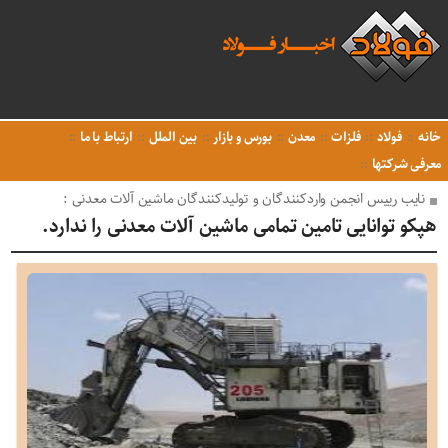
خانه
فولاد
فلزات
معدن
بورس و بازار
بین الملل
ارتباط با ما
معرفی شرکتها
نایب رییس انجمن واردکنندگان و تولیدکنندگان ماشین آلات معدنی :
هپکو توانایی تامین تمامی ماشین آلات معدنی را ندارد.