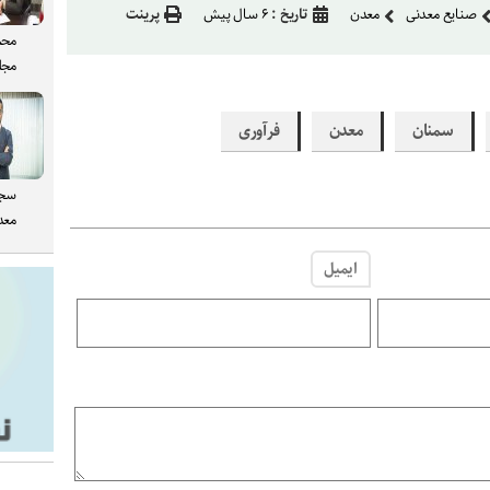
صنایع معدنی
معدن
تاریخ :
۶ سال پیش
پرینت
محم
مجل
سمنان
معدن
فرآوری
سجا
معدن
ایمیل