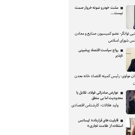
مشت خودرو نمونه خروار صمت
نیست...
بی توانگر- عضو کمیسیون صنایع و معادن
س شورای اسلامی
رواج سیاست اقتصاد پیشبینی
ناپذیر
ان مولوی- رئیس کمیته اقتصاد خانه معدن
ن
عوارض صادراتی فولاد، تقابل با
محدودیت اما بی منطق
ولید هلالات- کارشناس اقتصادی
قابلیت های قرارداد« لیسانس
استفاده از علامت تجاری»