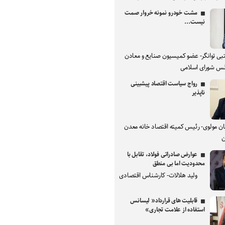
مشت خودرو نمونه خروار صمت
نیست...
بی توانگر- عضو کمیسیون صنایع و معادن
س شورای اسلامی
رواج سیاست اقتصاد پیشبینی
ناپذیر
ان مولوی- رئیس کمیته اقتصاد خانه معدن
ن
عوارض صادراتی فولاد، تقابل با
محدودیت اما بی منطق
ولید هلالات- کارشناس اقتصادی
قابلیت های قرارداد« لیسانس
استفاده از علامت تجاری»