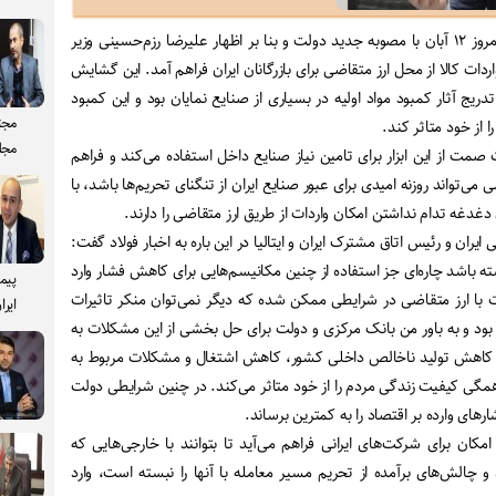
، از صبح امروز ۱۲ آبان با مصوبه جدید دولت و بنا بر اظهار علیرضا رزم‌حسینی وزیر
ات کالا از محل ارز متقاضی برای بازرگانان ایران فراهم آمد. این گشایش
ریج آثار کمبود مواد اولیه در بسیاری از صنایع نمایان بود و این کمبود
مجت
از خود متاثر کند.
مجل
صمت از این ابزار برای تامین نیاز صنایع داخل استفاده می‌کند و فراهم
 می‌تواند روزنه امیدی برای عبور صنایع ایران از تنگنای تحریم‌ها باشد، با
 دغدغه تدام نداشتن امکان واردات از طریق ارز متقاضی را دارند.
 ایران و رئیس اتاق مشترک ایران و ایتالیا در این باره به اخبار فولاد گفت:
شته باشد چاره‌ای جز استفاده از چنین مکانیسم‌هایی برای کاهش فشار وارد
پیم
ت با ارز متقاضی در شرایطی ممکن شده که دیگر نمی‌توان منکر تاثیرات
ایرا
 بود و به باور من بانک مرکزی و دولت برای حل بخشی از این مشکلات به
ند کاهش تولید ناخالص داخلی کشور، کاهش اشتغال و مشکلات مربوط به
 همگی کیفیت زندگی مردم را از خود متاثر می‌کند. در چنین شرایطی دولت
های وارده بر اقتصاد را به کمترین برساند.
مکان برای شرکت‌های ایرانی فراهم می‌آید تا بتوانند با خارجی‌هایی که
د و چالش‌های برآمده از تحریم مسیر معامله با آنها را نبسته است، وارد