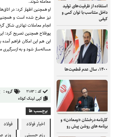
معامله شوند.
استفاده از ظرفیت‌های تولید
او همچنین اظهار کرد: در اتاق‌های
داخل متناسب با توان کمی و
نیز مطرح شده است و همچنین ا
کیفی
انجام معاملات تهاتری شکل گر
پورفلاح همچنین تصریح کرد: این
این هم این امکان فراهم آمده بو
مساله‌ساز شود و به از‌سرگیری مش
۱۴۰۰، سال عدم قطعیت‌ها
کد :
۲۱۸۳
گروه :
کپی لینک کوتاه
برچسب ها
کارنامه درخشان «ومعادن» و
اخبار فولاد
فولاد
برنامه های روشن پیش رو
رزم حسینی
وزیر 