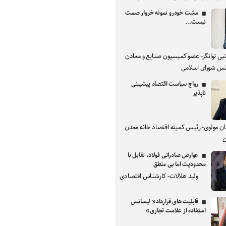
مشت خودرو نمونه خروار صمت
نیست...
بی توانگر- عضو کمیسیون صنایع و معادن
س شورای اسلامی
رواج سیاست اقتصاد پیشبینی
ناپذیر
ان مولوی- رئیس کمیته اقتصاد خانه معدن
ن
عوارض صادراتی فولاد، تقابل با
محدودیت اما بی منطق
ولید هلالات- کارشناس اقتصادی
قابلیت های قرارداد« لیسانس
استفاده از علامت تجاری»