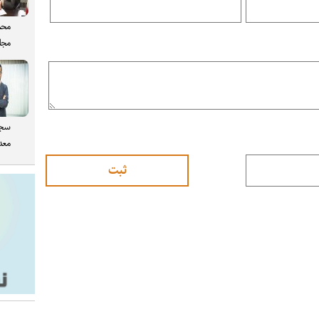
محم
مجل
سجا
معدن