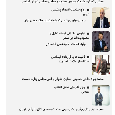
مجتبی توانگر- عضو کمیسیون صنایع و معادن مجلس شورای اسلامی
رواج سیاست اقتصاد پیشبینی
ناپذیر
پیمان مولوی- رئیس کمیته اقتصاد خانه معدن ایران
عوارض صادراتی فولاد، تقابل با
محدودیت اما بی منطق
ولید هلالات- کارشناس اقتصادی
قابلیت های قرارداد« لیسانس
استفاده از علامت تجاری»
محمدجواد حاجی حسینی- معاون حقوقی و امور مجلس وزارت صمت
چهار گام برای تحقق انقلاب
معدنی
سجاد غرقی-نایب‌رئیس کمیسیون صنعت و معدن اتاق بازرگانی تهران