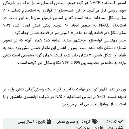
اساس استاندارد NACE هر گونه عیوب سطحی احتمالی شامل ترک و یا خوردگی
مورد بررسی قرار می‌گیرد. در این شبیه‌سازی از فولادی به استحکام تسلیم ۸۹۰
مگا پاسکال استفاده شده است که بر اساس فرمول مربوط به این تست در
استاندارد NACE‌ به منظور ایجاد ۸۰ درصد پیش تنش ایجاد شده (۷۱۲
مگاپاسکال) در قطعه باید به مقدار ۱.۵ میلی‌متر در قطعه خمش ایجاد کرد.
مدیر مهندسی لوله‌سازی ماهشهر سدید اضافه کرد: همان گونه که در تصویر
شماره ۲ نشان داده شده است، پس از اعمال این مقدار خمش تنش وارد شده به
قطعه در شکل شماره ۳ نشان داده شده است. همان گونه مشخص است تنش
وارده به قطعه در محدوده بین ۶۶۹ تا ۷۴۳ مگا پاسکال قرار گرفته است.
وی در انتها اظهار کرد: در نهایت با اجرای این تست، راستی‌آزمایی تنش وارده بر
نمونه تست SSCC بر اساس استاندارد NACE در شرکت لوله‌سازی ماهشهر و با
استفاده از نرم‌افزار تخصصی انجام می‌پذیرد.
کد :
۲۱۴۰
گروه :
صنایع معدنی
تاریخ :
۶ سال پیش
پرینت
کپی لینک کوتاه