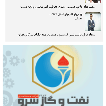
محمدجواد حاجی حسینی- معاون حقوقی و امور مجلس وزارت صمت
چهار گام برای تحقق انقلاب
معدنی
سجاد غرقی-نایب‌رئیس کمیسیون صنعت و معدن اتاق بازرگانی تهران