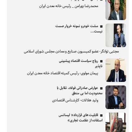
محمدرضا بهرامن _ رئیس خانه معدن ایران
مشت خودرو نمونه خروار صمت
نیست...
مجتبی توانگر- عضو کمیسیون صنایع و معادن مجلس شورای اسلامی
رواج سیاست اقتصاد پیشبینی
ناپذیر
پیمان مولوی- رئیس کمیته اقتصاد خانه معدن ایران
عوارض صادراتی فولاد، تقابل با
محدودیت اما بی منطق
ولید هلالات- کارشناس اقتصادی
قابلیت های قرارداد« لیسانس
استفاده از علامت تجاری»