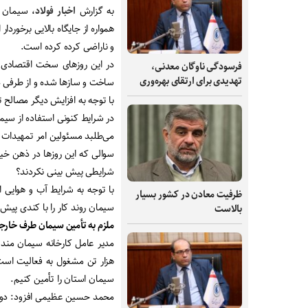
به گزارش
اخبار فولاد
، سیمان ب
همواره از جایگاه بالایی برخورد
و ناراضی کرده کرده است
.
در این روزهای سخت اقتصادی 
فرسودگی ناوگان معدنی،
تهدیدی برای ارتقای بهره‌وری
ساخت و سازها شده و از طرفی د
با توجه به افزایش دیگر مصالح
در شرایط کنونی استفاده از سیما
می‌طلبد مسئولین امر تمهیدات لا
سوالی که این روزها در ذهن خیل
شرایطی پیش بینی نکردند؟
با توجه به شرایط آب و هوایی 
ظرفیت‌ معادن در کشور بسیار
سیمان روند کار را با کندی پیش 
بالاست
ملزم به تأمین سیمان طرف خار
مدیر عامل کارخانه سیمان مند 
هزار تن مشغول به فعالیت است
سیمان استان را تأمین کنیم
.