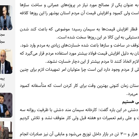
ه عنوان یکی از مصالح مورد نیاز در پروژه‌های عمرانی و ساخت سازها
ار است ولی کمبود و افزایش قیمت آن مردم استان بوشهر را این روزها کلافه
قطار افزایش قیمت‌ها به سیمان رسید؛ موضوعی که باعث کند شدن
مجت
ستیابی به این کالا در این روزها سخت شده است
.
مجل
 توقف در ساخت و سازها باعث شده خسارت‌های زیادی به مردم وارد شود.
ن به دلیل افزایش قیمت فولاد بیشتر مورد استفاده مردم قرار می‌گیرد که
زم اتخاذ کنند تا مردم بیشتر از این دچار خسارت نشوند
.
ی از مردم وجود دارد این است چرا متولیان امر تمهیدات لازم برای چنین
پیم
استان زمان کنونی بهترین وقت برای کار کردن است که متأسفانه کمبود
ایرا
می‌برد
.
جی هستیم
دشتی در این باره گفت: کارخانه سیمان مند دشتی با ظرفیت روزانه سه
 و علی رغم تعمیرات دو هفته قبل ولی کار متوقف نشد و تلاش کردیم
محمد حسین عظیمی افزود: دو هزار و ۳۰۰ تن در بازار داخل توزیع می‌شود و مابقی آن نیز صادرات انجام