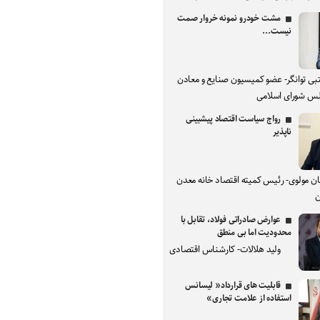
مشت خودرو نمونه خروار صمت
نیست...
بی توانگر- عضو کمیسیون صنایع و معادن
س شورای اسلامی
رواج سیاست اقتصاد پیشبینی
ناپذیر
ان مولوی- رئیس کمیته اقتصاد خانه معدن
ن
عوارض صادراتی فولاد، تقابل با
محدودیت اما بی منطق
ولید هلالات- کارشناس اقتصادی
قابلیت های قرارداد« لیسانس
استفاده از علامت تجاری»