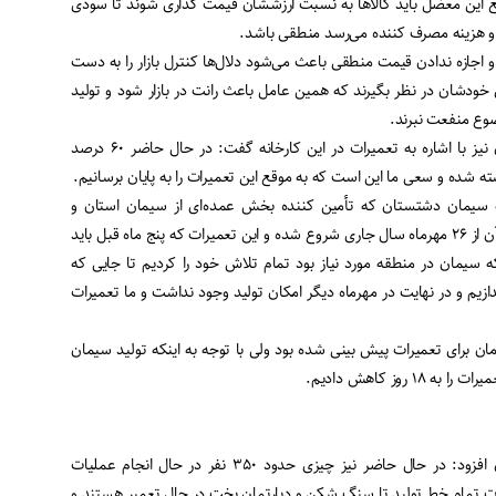
 این معضل باید کالاها به نسبت ارزششان قیمت گذاری شوند تا سودی
ه و هزینه مصرف کننده می‌رسد منطقی باشد
.
جازه ندادن قیمت منطقی باعث می‌شود دلال‌ها کنترل بازار را به دست
خودشان در نظر بگیرند که همین عامل باعث رانت در بازار شود و تولید
ضوع منفعت نبرند
.
مدیر کارخانه سیمان دشتستان نیز با اشاره به تعمیرات در این کارخانه گفت: در حال حاضر ۶۰ درصد
 شده و سعی ما این است که به موقع این تعمیرات را به پایان برسانیم
.
نه سیمان دشتستان که تأمین کننده بخش عمده‌ای از سیمان استان و
منطقه است، تعمیرات اساسی آن از ۲۶ مهرماه سال جاری شروع شده و این تعمیرات که پنج ماه قبل باید
ه سیمان در منطقه مورد نیاز بود تمام تلاش خود را کردیم تا جایی که
دازیم و در نهایت در مهرماه دیگر امکان تولید وجود نداشت و ما تعمیرات
 داشت: حدود ۲۵ روز زمان برای تعمیرات پیش بینی شده بود ولی با توجه به اینکه تولید سیمان
۱ روز کاهش دادیم
.
مدیر کارخانه سیمان دشتستان افزود: در حال حاضر نیز چیزی حدود ۳۵۰ نفر در حال انجام عملیات
ات تمام خط تولید تا سنگ شکن و دپارتمان پخت در حال تعمیر هستند و