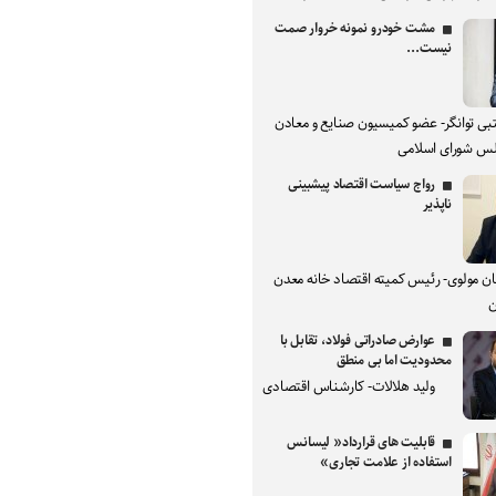
مشت خودرو نمونه خروار صمت
نیست...
بی توانگر- عضو کمیسیون صنایع و معادن
س شورای اسلامی
رواج سیاست اقتصاد پیشبینی
ناپذیر
ان مولوی- رئیس کمیته اقتصاد خانه معدن
ن
عوارض صادراتی فولاد، تقابل با
محدودیت اما بی منطق
ولید هلالات- کارشناس اقتصادی
قابلیت های قرارداد« لیسانس
استفاده از علامت تجاری»