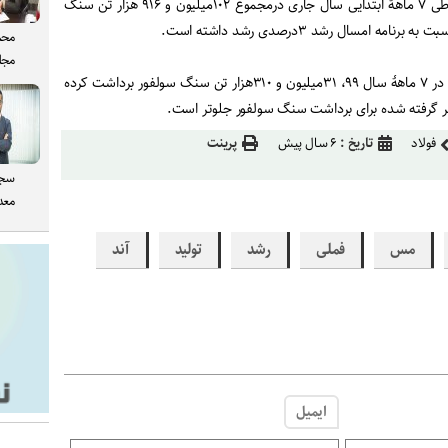
به گفته سعدمحمدی همچنین طی ۷ ماهۀ ابتدایی سال جاری درمجموع ۱۰۲میلیون و ۹۱۶ هزار تن سنگ
 امسال رشد ۳درصدی رشد داشته است.
محم
مجل
وی افزود: همچنین شرکت مس در ۷ ماهۀ سال ۹۹، ۳۱میلیون و ۳۱۰هزار تن سنگ سولفور برداشت کرده
فولاد
تاریخ :
۶ سال پیش
پرینت
سجا
معدن
مس
فملی
رشد
تولید
آند
ایمیل