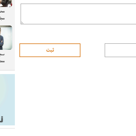
محم
مجل
سجا
معدن