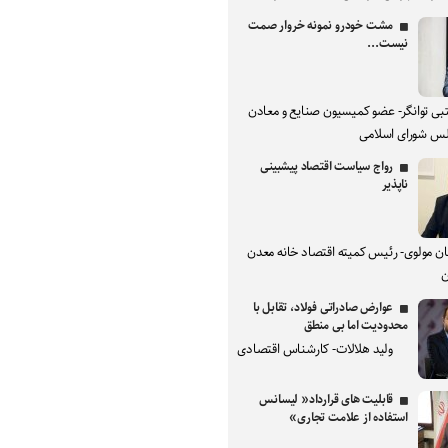
مشت خودرو نمونه خروار صمت
نیست...
بی توانگر- عضو کمیسیون صنایع و معادن
س شورای اسلامی
رواج سیاست اقتصاد پیشبینی
ناپذیر
ان مولوی- رئیس کمیته اقتصاد خانه معدن
ن
عوارض صادراتی فولاد، تقابل با
محدودیت اما بی منطق
ولید هلالات- کارشناس اقتصادی
قابلیت های قرارداد« لیسانس
استفاده از علامت تجاری»