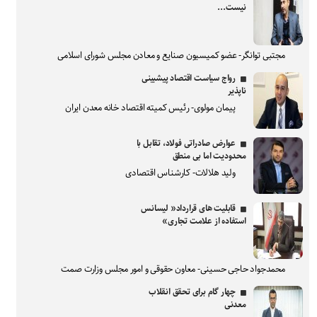
نیست...
مجتبی توانگر- عضو کمیسیون صنایع و معادن مجلس شورای اسلامی
رواج سیاست اقتصاد پیشبینی
ناپذیر
پیمان مولوی- رئیس کمیته اقتصاد خانه معدن ایران
عوارض صادراتی فولاد، تقابل با
محدودیت اما بی منطق
ولید هلالات- کارشناس اقتصادی
قابلیت های قرارداد« لیسانس
استفاده از علامت تجاری»
محمدجواد حاجی حسینی- معاون حقوقی و امور مجلس وزارت صمت
چهار گام برای تحقق انقلاب
معدنی