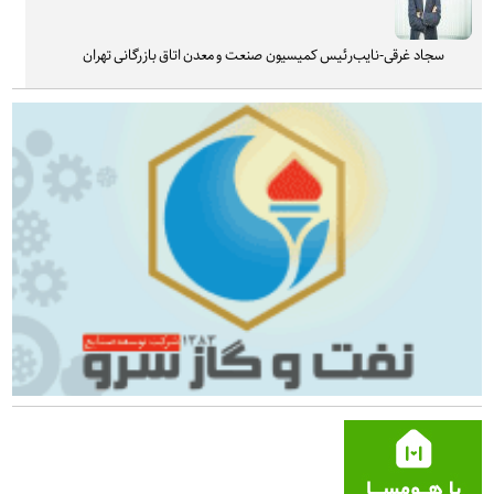
سجاد غرقی-نایب‌رئیس کمیسیون صنعت و معدن اتاق بازرگانی تهران