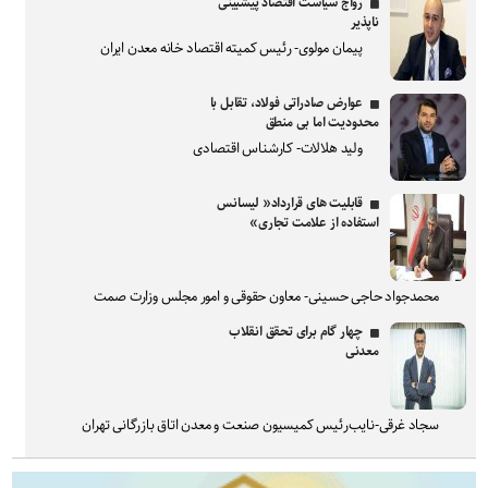
رواج سیاست اقتصاد پیشبینی
ناپذیر
پیمان مولوی- رئیس کمیته اقتصاد خانه معدن ایران
عوارض صادراتی فولاد، تقابل با
محدودیت اما بی منطق
ولید هلالات- کارشناس اقتصادی
قابلیت های قرارداد« لیسانس
استفاده از علامت تجاری»
محمدجواد حاجی حسینی- معاون حقوقی و امور مجلس وزارت صمت
چهار گام برای تحقق انقلاب
معدنی
سجاد غرقی-نایب‌رئیس کمیسیون صنعت و معدن اتاق بازرگانی تهران