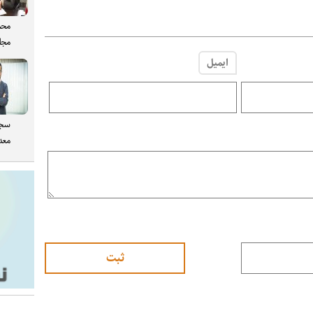
محم
مجل
ایمیل
سجا
معدن