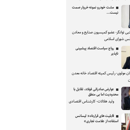
مشت خودرو نمونه خروار صمت
نیست...
بی توانگر- عضو کمیسیون صنایع و معادن
س شورای اسلامی
رواج سیاست اقتصاد پیشبینی
ناپذیر
ان مولوی- رئیس کمیته اقتصاد خانه معدن
ن
عوارض صادراتی فولاد، تقابل با
محدودیت اما بی منطق
ولید هلالات- کارشناس اقتصادی
قابلیت های قرارداد« لیسانس
استفاده از علامت تجاری»