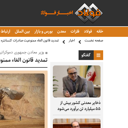
خانه
فولاد
فلزات
معدن
بورس و بازار
بین الملل
ارتباط ب
صفحه نخست
اخبار
تمدید قانون الغاء ممنوعیت صادرات کنسانتره مس 
وزیر معادن جمهوری دموکراتی
گفتگو
تمدید قانون الغاء ممنوع
ذخایر معدنی کشور بیش از
۵۵ میلیارد تن برآورد می‌شود