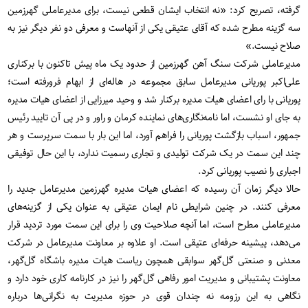
گرفته، تصریح کرد: «نه انتخاب ایشان قطعی نیست، برای مدیرعاملی گهرزمین
سه گزینه مطرح شده که آقای عتیقی یکی از آنهاست و معرفی دو نفر دیگر نیز به
صلاح نیست.»
مدیرعاملی شرکت سنگ آهن گهرزمین از حدود یک ماه پیش تاکنون با برکناری
علی‌اکبر پوریانی مدیرعامل سابق مجموعه در هاله‌ای از ابهام فرورفته است؛
پوریانی با رای اعضای هیات مدیره برکنار شد و وحید میرزایی از اعضای هیات مدیره
به جای او نشست، اما نامه‌نگاری‌های نماینده کرمان و راور و در پی آن تایید رئیس
جمهور، اسباب بازگشت پوریانی را فراهم آورد، اما این بار با سمت سرپرست و هر
چند این سمت در یک شرکت تولیدی و تجاری رسمیت ندارد، با این حال توفیقی
اجباری را نصیب پوریانی کرد.
حالا دیگر زمان آن رسیده که اعضای هیات‌ مدیره گهرزمین مدیرعامل جدید را
معرفی کنند. در چنین شرایطی نام ایمان عتیقی به عنوان یکی از گزینه‌‌های
مدیرعاملی مطرح است، اما آنچه صلاحیت وی را برای این سمت مورد تردید قرار
می‌دهد، پیشینه حرفه‌ای عتیقی است. او علاوه بر معاونت مدیرعامل در شرکت
معدنی و صنعتی گل‌گهر سوابقی همچون ریاست هیات مدیره باشگاه گل‌گهر،
معاونت پشتیبانی و مدیریت امور رفاهی گل‌گهر را نیز در کارنامه کاری خود دارد و
نگاهی به این رزومه نه چندان قوی در حوزه مدیریت به نگرانی‌ها درباره