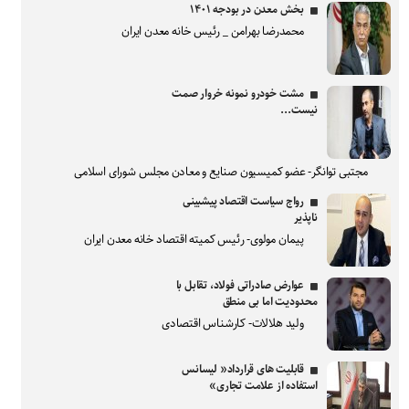
بخش معدن در بودجه ۱۴۰۱
محمدرضا بهرامن _ رئیس خانه معدن ایران
مشت خودرو نمونه خروار صمت
نیست...
مجتبی توانگر- عضو کمیسیون صنایع و معادن مجلس شورای اسلامی
رواج سیاست اقتصاد پیشبینی
ناپذیر
پیمان مولوی- رئیس کمیته اقتصاد خانه معدن ایران
عوارض صادراتی فولاد، تقابل با
محدودیت اما بی منطق
ولید هلالات- کارشناس اقتصادی
قابلیت های قرارداد« لیسانس
استفاده از علامت تجاری»