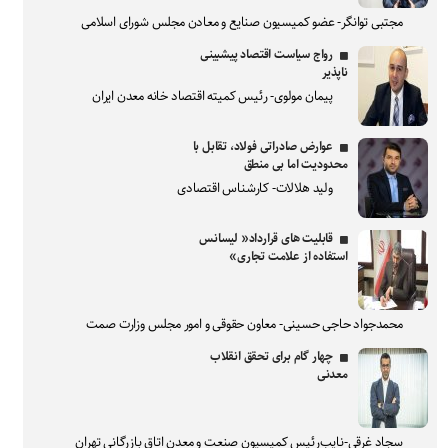
مجتبی توانگر- عضو کمیسیون صنایع و معادن مجلس شورای اسلامی
رواج سیاست اقتصاد پیشبینی
ناپذیر
پیمان مولوی- رئیس کمیته اقتصاد خانه معدن ایران
عوارض صادراتی فولاد، تقابل با
محدودیت اما بی منطق
ولید هلالات- کارشناس اقتصادی
قابلیت های قرارداد« لیسانس
استفاده از علامت تجاری»
محمدجواد حاجی حسینی- معاون حقوقی و امور مجلس وزارت صمت
چهار گام برای تحقق انقلاب
معدنی
سجاد غرقی-نایب‌رئیس کمیسیون صنعت و معدن اتاق بازرگانی تهران