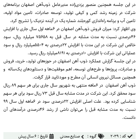
در این جلسه همچنین منصور یزدی‌زاده مدیرعامل ذوب‌آهن اصفهان برنامه‌های
شرکت در زمینه رشد کمی و کیفی تولید، توسعه صادرات، تامین مواد اولیه،
تامین آب و برنامه راه‌اندازی کوره‌بلند شماره یک در آینده نزدیک را تشریح کرد.
وی اظهار کرد: میزان فروش ذوب‌آهن اصفهان در ۶ماهه اول سال جاری با افزایش
۴۶درصدی نسبت به مدت مشابه در سال قبل به ۷۵۶۵۸ میلیارد ریال، سود
خالص این شرکت در این مدت با افزایش ۲۲درصدی به ۵۵۰۴میلیارد ریال و سود
عملیاتی این شرکت با افزایش ۱۰درصدی به ۸۱۹۱میلیارد ریال رسید.
در این جلسه َگزارش عملکرد ذوب آهن اصفهان در حوزه‌های تولید، خرید، فروش
و صادرات، پروژه‌ها و طرح‌های توسعه، اهم موفقیت‌ها و دستاوردهای یک‌ساله و
همچنین مسائل نیروی انسانی آن مطرح و موردتایید قرار گرفت.
ذوب آهن اصفهان در ۶ماهه منتهی به شهریور سال جاری برای هر سهم ٨٩ ریال
سود محقق کرد. این شرکت در مدت مشابه سال قبل ٧٣ ریال سود برای هر سهم
شناسایی کرده بود. علت اصلی افزایش ٢٢درصدی سود در ۶ماهه اول سال ٩٩
نسبت به مدت مشابه قبل را می‌توان ناشی از رشد ۴۶درصدی درآمدهای آن
دانست.
کد :
۲۰۳۹
گروه :
صنایع معدنی
تاریخ :
۶ سال پیش