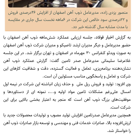
منصور یزدی زاده، مدیرعامل ذوب آهن اصفهان از افزایش ۴۶درصدی فروش
و ۲۲درصدی سود خالص این شرکت در ۶ماهه نخست سال جاری در مقایسه
با مدت مشابه سال گذشته خبر دد.
به گزارش
اخبار فولاد
، جلسه ارزيابی عملکرد شش‌ماهه ذوب آهن اصفهان با
حضور مدیرعامل و دیگر مدیران ارشد تاصیکو و مدیران شرکت ذوب آهن اصفهان
به صورت ویدئو کنفرانس ۳۰ مهرماه در اصفهان و تهران برگزار شد. در این جلسه
غلامرضا سلیمانی مدیرعامل صدر تامین گفت: گزارش عملکرد ذوب آهن
نشان‌دهنده برنامه‌ریزی، تعامل و فعالیت گسترده، دقت و شفافیت کارهای این
شرکت و تعامل و پاسخگویی مناسب مسئولین آن است.
وی افزود: تولید و فروش ریل ملی و حذف زیان انباشته این شرکت در نیمه اول
امسال علی‌رغم مشکلات تامین مواد اولیه و...، نمونه ای از دستاوردها و
موفقیت‌های بزرگ ذوب آهن است که منجر به اعتبار بخشی بالایی برای این
شرکت است.
همچنین مدیرعامل صدرتامین افزایش تولید مصوب و تولیدات محصولات جدید با
ارزش‌افزوده بالا، صادرات خدمات فنی و مهندسی و توسعه بازار صادرات ذوب آهن
را خواستار شد.